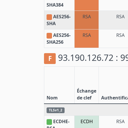
SHA384
AES256-
RSA
RSA
SHA
AES256-
RSA
RSA
SHA256
93.190.126.72 : 
F
Échange
Nom
de clef
Authentific
TLSv1_2
ECDHE-
ECDH
RSA