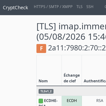
HTTPS / SMTP / XMPP
TLS
SSH
CryptCheck
[TLS] imap.imme
(05/08/2026 15:4
2a11:7980:2:70::2
F
Échange
Nom
de clef
Authentific
TLSv1_2
ECDHE-
ECDH
RSA