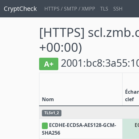
CryptCheck
HTTPS / SMTP / XMPP
TLS
SSH
[HTTPS] scl.zmb
+00:00)
2001:bc8:3a55:10
A+
Écha
Nom
clef
TLSv1_2
ECDHE-ECDSA-AES128-GCM-
E
SHA256