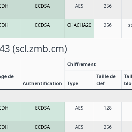
CDH
ECDSA
AES
256
CDH
ECDSA
CHACHA20
256
s
443
(scl.zmb.cm)
Chiffrement
nge de
Taille de
Tai
Authentification
Type
clef
blo
CDH
ECDSA
AES
128
CDH
ECDSA
AES
256