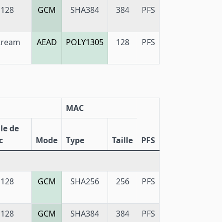
128
GCM
SHA384
384
PFS
tream
AEAD
POLY1305
128
PFS
MAC
lle de
c
Mode
Type
Taille
PFS
128
GCM
SHA256
256
PFS
128
GCM
SHA384
384
PFS