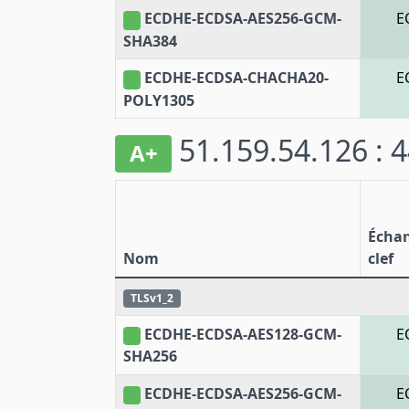
ECDHE-ECDSA-AES256-GCM-
E
SHA384
ECDHE-ECDSA-CHACHA20-
E
POLY1305
51.159.54.126 : 
A+
Écha
Nom
clef
TLSv1_2
ECDHE-ECDSA-AES128-GCM-
E
SHA256
ECDHE-ECDSA-AES256-GCM-
E