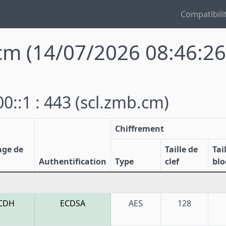
Compatibili
.cm
(14/07/2026 08:46:26
0::1 : 443
(scl.zmb.cm)
Chiffrement
nge de
Taille de
Tai
Authentification
Type
clef
blo
CDH
ECDSA
AES
128