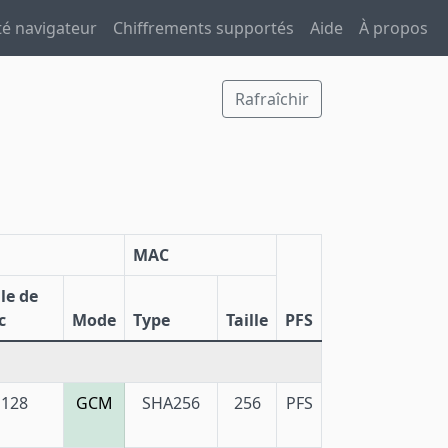
té navigateur
Chiffrements supportés
Aide
À propos
Rafraîchir
MAC
lle de
c
Mode
Type
Taille
PFS
128
GCM
SHA256
256
PFS