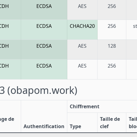
CDH
ECDSA
AES
256
CDH
ECDSA
CHACHA20
256
s
CDH
ECDSA
AES
128
CDH
ECDSA
AES
256
43
(obapom.work)
Chiffrement
nge de
Taille de
Tai
Authentification
Type
clef
blo