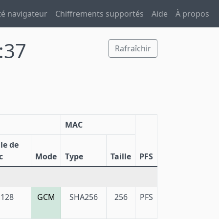
té navigateur
Chiffrements supportés
Aide
À propos
:37
Rafraîchir
MAC
lle de
c
Mode
Type
Taille
PFS
128
GCM
SHA256
256
PFS