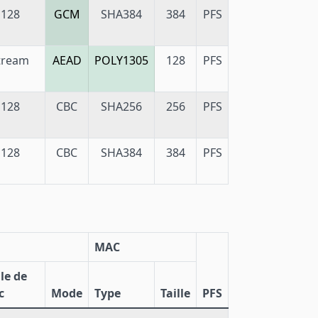
128
GCM
SHA384
384
PFS
tream
AEAD
POLY1305
128
PFS
128
CBC
SHA256
256
PFS
128
CBC
SHA384
384
PFS
MAC
lle de
c
Mode
Type
Taille
PFS