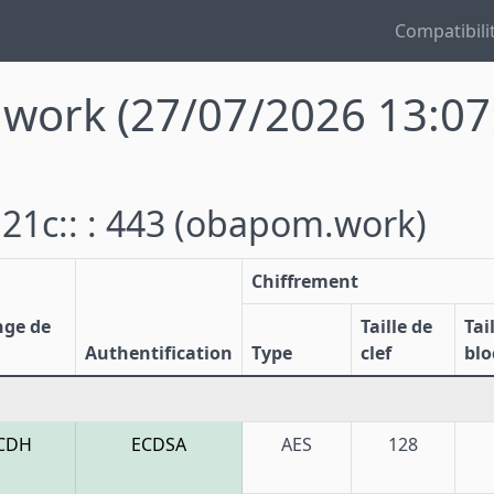
Compatibili
.work
(27/07/2026 13:07
21c:: : 443
(obapom.work)
Chiffrement
nge de
Taille de
Tai
Authentification
Type
clef
blo
CDH
ECDSA
AES
128