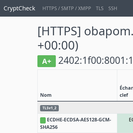
CryptCheck
HTTPS / SMTP / XMPP
TLS
SSH
[HTTPS] obapom
+00:00)
2402:1f00:8001:1
A+
Écha
Nom
clef
TLSv1_2
ECDHE-ECDSA-AES128-GCM-
E
SHA256