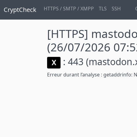
HTTPS / SMTP / XMPP
TLS
SSH
CryptCheck
[HTTPS] masto
(26/07/2026 07:5
: 443
(mastodon.x
X
Erreur durant l’analyse :
getaddrinfo: 