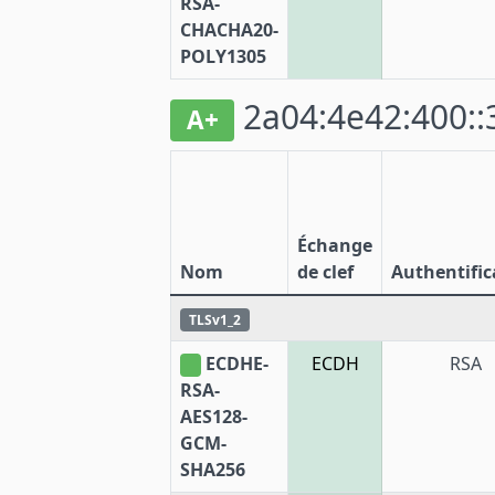
RSA-
CHACHA20-
POLY1305
2a04:4e42:400::
A+
Échange
Nom
de clef
Authentific
TLSv1_2
ECDHE-
ECDH
RSA
RSA-
AES128-
GCM-
SHA256