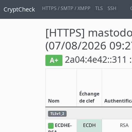
HTTPS / SMTP / XMPP
TLS
SSH
CryptCheck
[HTTPS] mastodo
(07/08/2026 09:2
2a04:4e42::311 
A+
Échange
Nom
de clef
Authentific
TLSv1_2
ECDHE-
ECDH
RSA