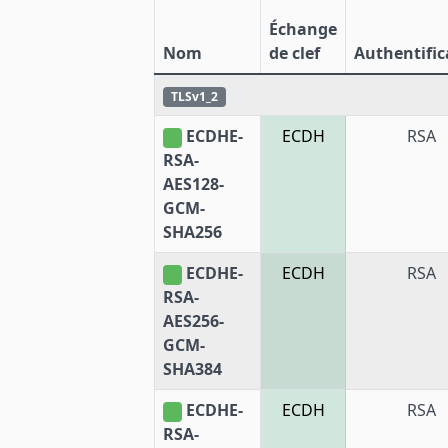
Échange
Nom
de clef
Authentific
TLSv1_2
ECDHE-
ECDH
RSA
RSA-
AES128-
GCM-
SHA256
ECDHE-
ECDH
RSA
RSA-
AES256-
GCM-
SHA384
ECDHE-
ECDH
RSA
RSA-