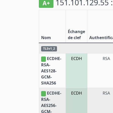
151.101.129.55 
A+
Échange
Nom
de clef
Authentific
TLSv1_2
ECDHE-
ECDH
RSA
RSA-
AES128-
GCM-
SHA256
ECDHE-
ECDH
RSA
RSA-
AES256-
GCM-