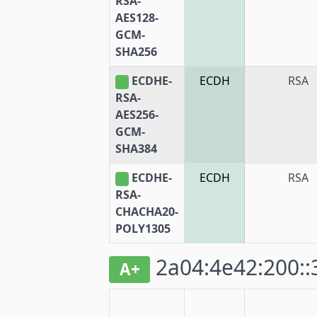
RSA-
AES128-
GCM-
SHA256
ECDHE-
ECDH
RSA
RSA-
AES256-
GCM-
SHA384
ECDHE-
ECDH
RSA
RSA-
CHACHA20-
POLY1305
2a04:4e42:200::
A+