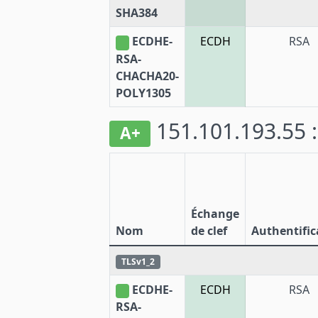
SHA384
ECDHE-
ECDH
RSA
RSA-
CHACHA20-
POLY1305
151.101.193.55 
A+
Échange
Nom
de clef
Authentific
TLSv1_2
ECDHE-
ECDH
RSA
RSA-