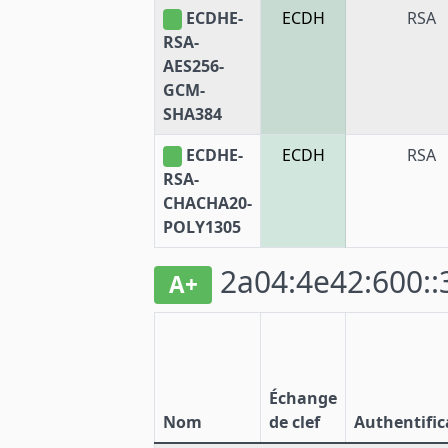
ECDHE-
ECDH
RSA
RSA-
AES256-
GCM-
SHA384
ECDHE-
ECDH
RSA
RSA-
CHACHA20-
POLY1305
2a04:4e42:600::
A+
Échange
Nom
de clef
Authentific