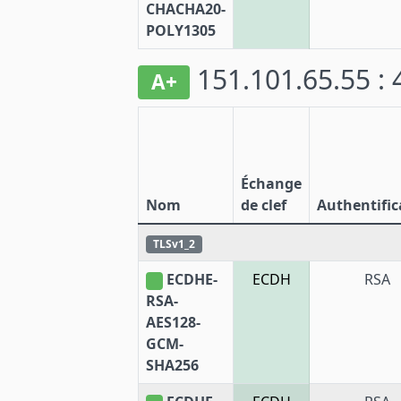
CHACHA20-
POLY1305
151.101.65.55 :
A+
Échange
Nom
de clef
Authentific
TLSv1_2
ECDHE-
ECDH
RSA
RSA-
AES128-
GCM-
SHA256