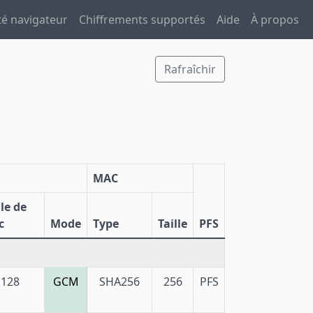
té navigateur
Chiffrements supportés
Aide
À propos
Rafraîchir
MAC
lle de
c
Mode
Type
Taille
PFS
128
GCM
SHA256
256
PFS