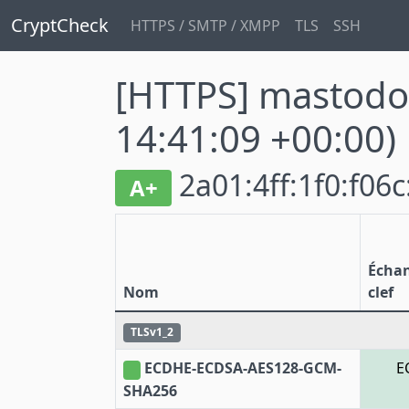
CryptCheck
HTTPS / SMTP / XMPP
TLS
SSH
[HTTPS] mastodo
14:41:09 +00:00)
2a01:4ff:1f0:f06c
A+
Écha
Nom
clef
TLSv1_2
ECDHE-ECDSA-AES128-GCM-
E
SHA256