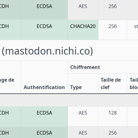
CDH
ECDSA
AES
256
CDH
ECDSA
CHACHA20
256
s
3
(mastodon.nichi.co)
Chiffrement
nge de
Taille de
Tai
Authentification
Type
clef
blo
CDH
ECDSA
AES
128
CDH
ECDSA
AES
256