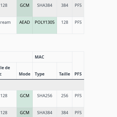
128
GCM
SHA384
384
PFS
tream
AEAD
POLY1305
128
PFS
MAC
lle de
c
Mode
Type
Taille
PFS
128
GCM
SHA256
256
PFS
128
GCM
SHA384
384
PFS