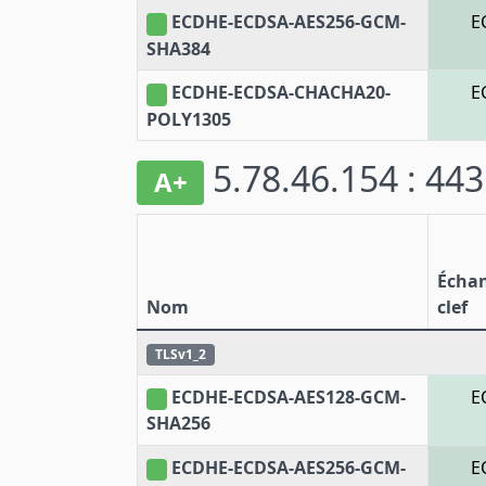
ECDHE-ECDSA-AES256-GCM-
E
SHA384
ECDHE-ECDSA-CHACHA20-
E
POLY1305
5.78.46.154 : 44
A+
Écha
Nom
clef
TLSv1_2
ECDHE-ECDSA-AES128-GCM-
E
SHA256
ECDHE-ECDSA-AES256-GCM-
E