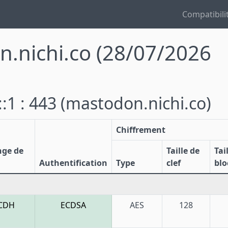
Compatibili
n.nichi.co
(28/07/2026
::1 : 443
(mastodon.nichi.co)
Chiffrement
nge de
Taille de
Tai
Authentification
Type
clef
blo
CDH
ECDSA
AES
128