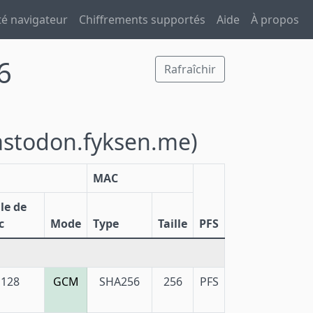
té navigateur
Chiffrements supportés
Aide
À propos
6
Rafraîchir
stodon.fyksen.me)
MAC
lle de
c
Mode
Type
Taille
PFS
128
GCM
SHA256
256
PFS