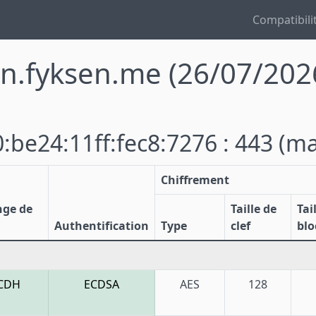
Compatibili
on.fyksen.me
(26/07/202
:be24:11ff:fec8:7276 : 443
(ma
Chiffrement
nge de
Taille de
Tai
Authentification
Type
clef
blo
CDH
ECDSA
AES
128