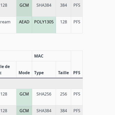
128
GCM
SHA384
384
PFS
tream
AEAD
POLY1305
128
PFS
MAC
lle de
c
Mode
Type
Taille
PFS
128
GCM
SHA256
256
PFS
128
GCM
SHA384
384
PFS