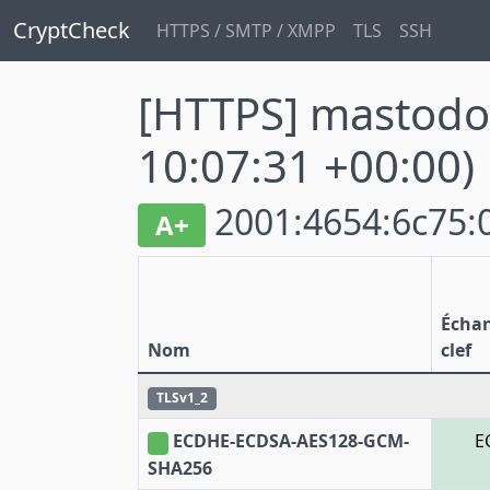
CryptCheck
HTTPS / SMTP / XMPP
TLS
SSH
[HTTPS] mastod
10:07:31 +00:00)
2001:4654:6c75:0
A+
Écha
Nom
clef
TLSv1_2
ECDHE-ECDSA-AES128-GCM-
E
SHA256