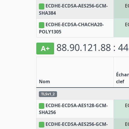
ECDHE-ECDSA-AES256-GCM-
E
SHA384
ECDHE-ECDSA-CHACHA20-
E
POLY1305
88.90.121.88 : 4
A+
Écha
Nom
clef
TLSv1_2
ECDHE-ECDSA-AES128-GCM-
E
SHA256
ECDHE-ECDSA-AES256-GCM-
E