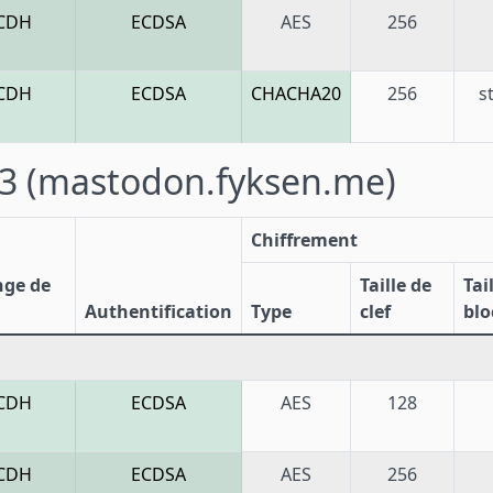
CDH
ECDSA
AES
256
CDH
ECDSA
CHACHA20
256
s
43
(mastodon.fyksen.me)
Chiffrement
nge de
Taille de
Tai
Authentification
Type
clef
blo
CDH
ECDSA
AES
128
CDH
ECDSA
AES
256