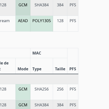
128
GCM
SHA384
384
PFS
tream
AEAD
POLY1305
128
PFS
MAC
le de
c
Mode
Type
Taille
PFS
128
GCM
SHA256
256
PFS
128
GCM
SHA384
384
PFS