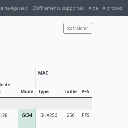
té navigateur
Chiffrements supportés
Aide
À propos
1
Rafraîchir
MAC
le de
c
Mode
Type
Taille
PFS
128
GCM
SHA256
256
PFS