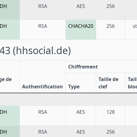
CDH
RSA
AES
256
CDH
RSA
CHACHA20
256
s
443
(hhsocial.de)
Chiffrement
ge de
Taille de
Tail
Authentification
Type
clef
blo
CDH
RSA
AES
128
CDH
RSA
AES
256