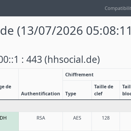
Compatibili
.de
(13/07/2026 05:08:1
0::1 : 443
(hhsocial.de)
Chiffrement
ge de
Taille de
Tail
Authentification
Type
clef
blo
CDH
RSA
AES
128