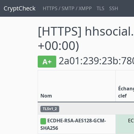
CryptCheck
HTTPS / SMTP / XMPP
TLS
SSH
[HTTPS] hhsocial
+00:00)
2a01:239:23b:780
A+
Échan
Nom
clef
TLSv1_2
ECDHE-RSA-AES128-GCM-
E
SHA256