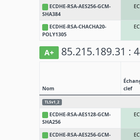
ECDHE-RSA-AES256-GCM-
E
SHA384
ECDHE-RSA-CHACHA20-
E
POLY1305
85.215.189.31 : 
A+
Échan
Nom
clef
TLSv1_2
ECDHE-RSA-AES128-GCM-
E
SHA256
ECDHE-RSA-AES256-GCM-
E