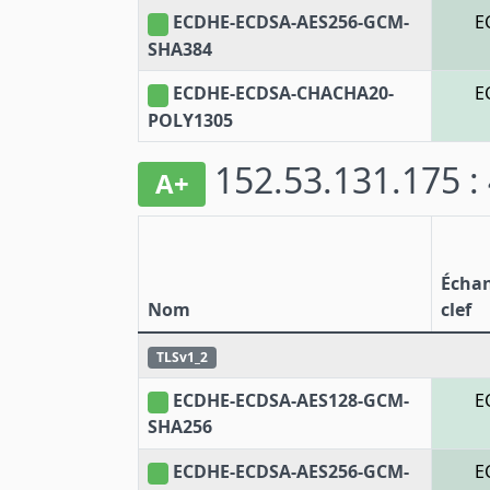
ECDHE-ECDSA-AES256-GCM-
E
SHA384
ECDHE-ECDSA-CHACHA20-
E
POLY1305
152.53.131.175 :
A+
Écha
Nom
clef
TLSv1_2
ECDHE-ECDSA-AES128-GCM-
E
SHA256
ECDHE-ECDSA-AES256-GCM-
E