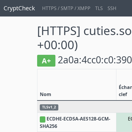
CryptCheck
HTTPS / SMTP / XMPP
TLS
SSH
[HTTPS] cuties.so
+00:00)
2a0a:4cc0:c0:390
A+
Écha
Nom
clef
TLSv1_2
ECDHE-ECDSA-AES128-GCM-
E
SHA256