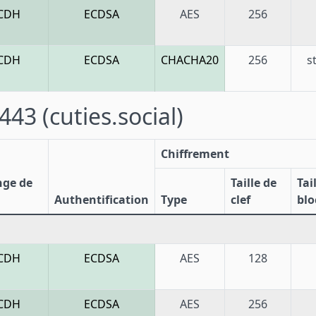
CDH
ECDSA
AES
256
CDH
ECDSA
CHACHA20
256
s
 443
(cuties.social)
Chiffrement
nge de
Taille de
Tai
Authentification
Type
clef
blo
CDH
ECDSA
AES
128
CDH
ECDSA
AES
256