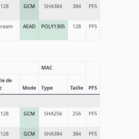
128
GCM
SHA384
384
PFS
tream
AEAD
POLY1305
128
PFS
MAC
lle de
c
Mode
Type
Taille
PFS
128
GCM
SHA256
256
PFS
128
GCM
SHA384
384
PFS