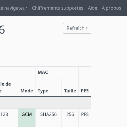
té navigateur
Chiffrements supportés
Aide
À propos
6
Rafraîchir
MAC
lle de
c
Mode
Type
Taille
PFS
128
GCM
SHA256
256
PFS