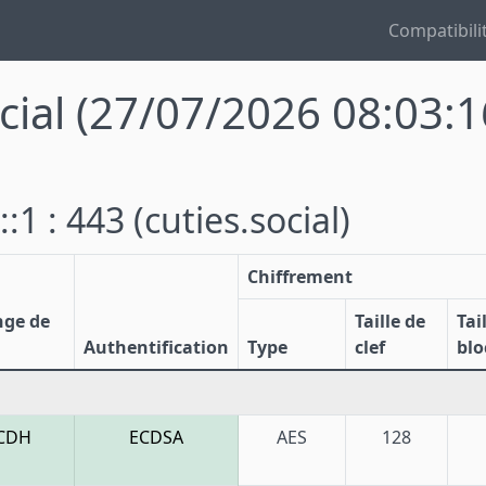
Compatibili
cial
(27/07/2026 08:03:1
::1 : 443
(cuties.social)
Chiffrement
nge de
Taille de
Tai
Authentification
Type
clef
blo
CDH
ECDSA
AES
128