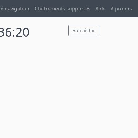
té navigateur
Chiffrements supportés
Aide
À propos
36:20
Rafraîchir