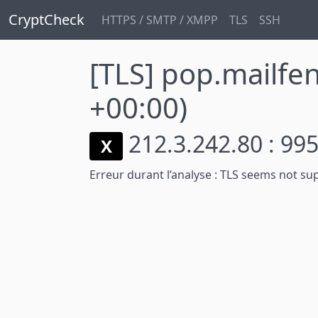
CryptCheck
HTTPS / SMTP / XMPP
TLS
SSH
[TLS] pop.mailf
+00:00)
212.3.242.80 : 99
X
Erreur durant l’analyse :
TLS seems not sup