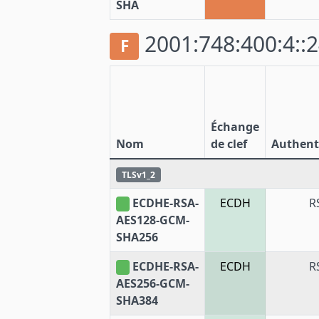
SHA
2001:748:400:4::2
F
Échange
Nom
de clef
Authenti
TLSv1_2
ECDHE-RSA-
ECDH
R
AES128-GCM-
SHA256
ECDHE-RSA-
ECDH
R
AES256-GCM-
SHA384