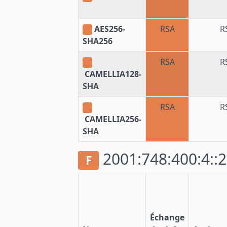
AES256-
RSA
R
SHA256
RSA
R
CAMELLIA128-
SHA
RSA
R
CAMELLIA256-
SHA
2001:748:400:4::2
F
Échange