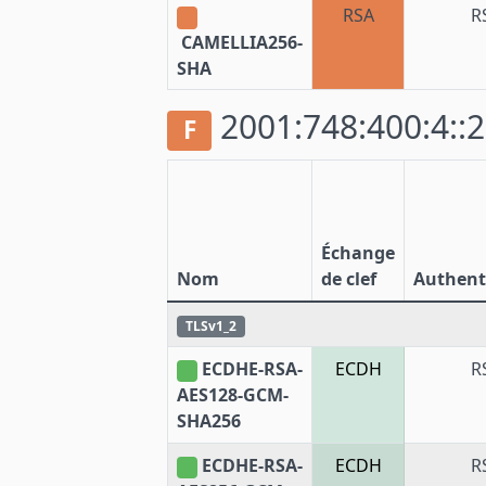
RSA
R
CAMELLIA256-
SHA
2001:748:400:4::2
F
Échange
Nom
de clef
Authenti
TLSv1_2
ECDHE-RSA-
ECDH
R
AES128-GCM-
SHA256
ECDHE-RSA-
ECDH
R