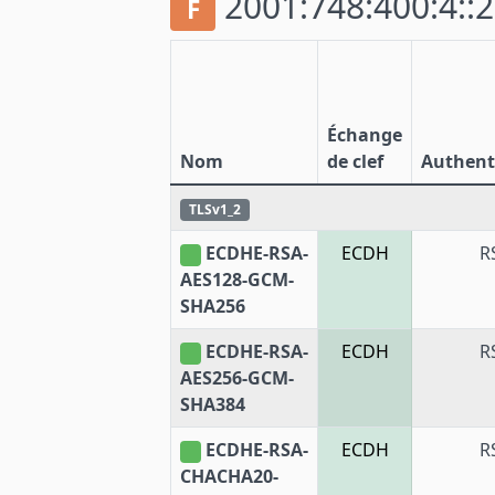
2001:748:400:4::2
F
Échange
Nom
de clef
Authenti
TLSv1_2
ECDHE-RSA-
ECDH
R
AES128-GCM-
SHA256
ECDHE-RSA-
ECDH
R
AES256-GCM-
SHA384
ECDHE-RSA-
ECDH
R
CHACHA20-