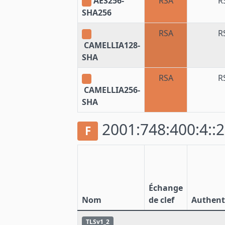
AES256-
RSA
R
SHA256
RSA
R
CAMELLIA128-
SHA
RSA
R
CAMELLIA256-
SHA
2001:748:400:4::2
F
Échange
Nom
de clef
Authenti
TLSv1_2