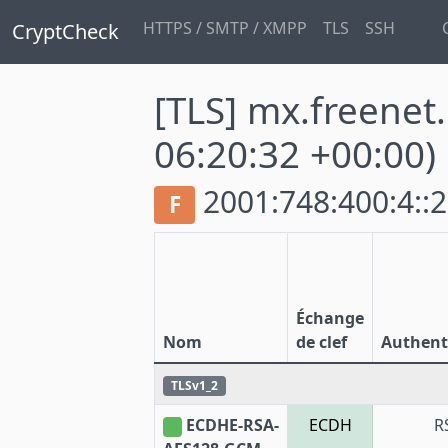
HTTPS / SMTP / XMPP
TLS
SSH
CryptCheck
[TLS] mx.freenet
06:20:32 +00:00)
2001:748:400:4::2
F
Échange
Nom
de clef
Authenti
TLSv1_2
ECDHE-RSA-
ECDH
R