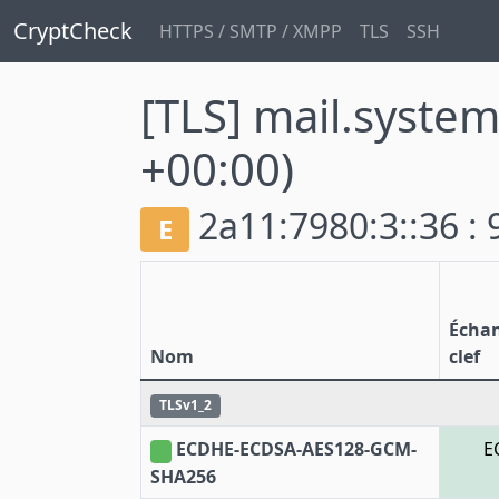
CryptCheck
HTTPS / SMTP / XMPP
TLS
SSH
[TLS] mail.system
+00:00)
2a11:7980:3::36 :
E
Écha
Nom
clef
TLSv1_2
ECDHE-ECDSA-AES128-GCM-
E
SHA256