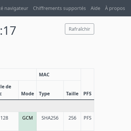
té navigateur
Chiffrements supportés
Aide
À propos
:17
Rafraîchir
MAC
lle de
c
Mode
Type
Taille
PFS
128
GCM
SHA256
256
PFS