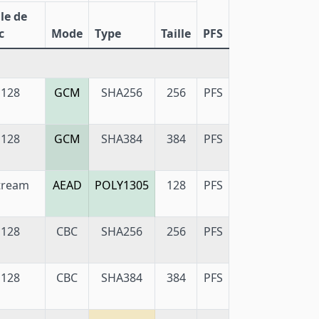
lle de
c
Mode
Type
Taille
PFS
128
GCM
SHA256
256
PFS
128
GCM
SHA384
384
PFS
tream
AEAD
POLY1305
128
PFS
128
CBC
SHA256
256
PFS
128
CBC
SHA384
384
PFS