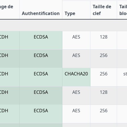
nge de
Taille de
Tai
Authentification
Type
clef
blo
CDH
ECDSA
AES
128
CDH
ECDSA
AES
256
CDH
ECDSA
CHACHA20
256
s
CDH
ECDSA
AES
128
CDH
ECDSA
AES
256