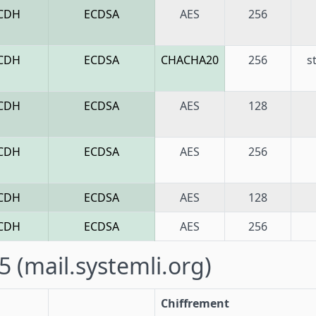
CDH
ECDSA
AES
256
CDH
ECDSA
CHACHA20
256
s
CDH
ECDSA
AES
128
CDH
ECDSA
AES
256
CDH
ECDSA
AES
128
CDH
ECDSA
AES
256
95
(mail.systemli.org)
Chiffrement