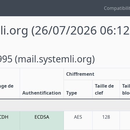
Compatibili
li.org
(26/07/2026 06:12
 995
(mail.systemli.org)
Chiffrement
nge de
Taille de
Tai
Authentification
Type
clef
blo
CDH
ECDSA
AES
128