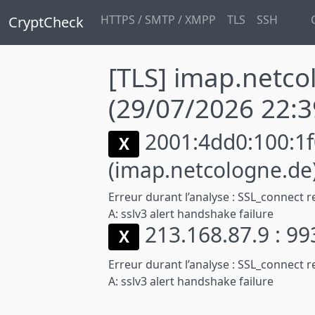
HTTPS / SMTP / XMPP
TLS
SSH
CryptCheck
[TLS] imap.netco
(29/07/2026 22:3
2001:4dd0:100:1f0
X
(imap.netcologne.de
Erreur durant l’analyse :
SSL_connect r
A: sslv3 alert handshake failure
213.168.87.9 : 9
X
Erreur durant l’analyse :
SSL_connect r
A: sslv3 alert handshake failure