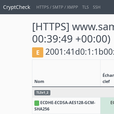
CryptCheck
HTTPS / SMTP / XMPP
TLS
SSH
[HTTPS] www.sa
00:39:49 +00:00)
2001:41d0:1:1b00:
E
Écha
Nom
clef
TLSv1_2
ECDHE-ECDSA-AES128-GCM-
E
SHA256