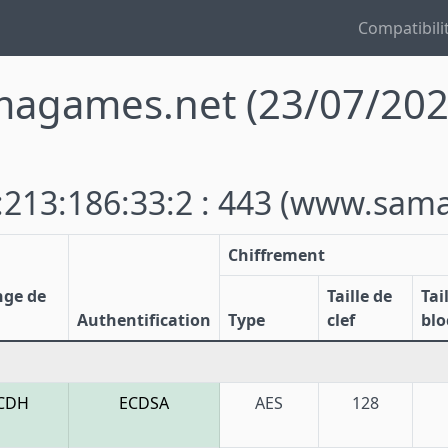
Compatibili
magames.net
(23/07/20
213:186:33:2 : 443
(www.sama
Chiffrement
nge de
Taille de
Tai
Authentification
Type
clef
blo
CDH
ECDSA
AES
128