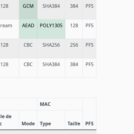
128
GCM
SHA384
384
PFS
tream
AEAD
POLY1305
128
PFS
128
CBC
SHA256
256
PFS
128
CBC
SHA384
384
PFS
MAC
lle de
c
Mode
Type
Taille
PFS